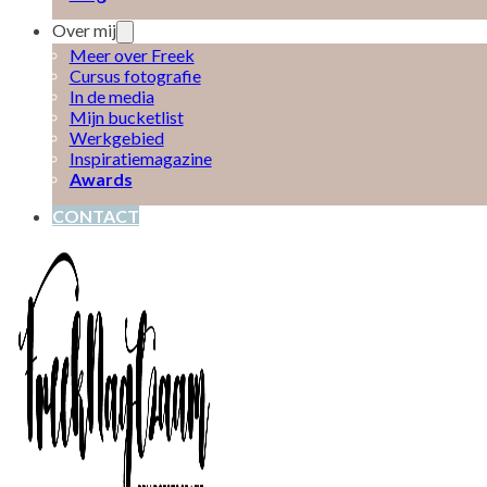
Over mij
Meer over Freek
Cursus fotografie
In de media
Mijn bucketlist
Werkgebied
Inspiratiemagazine
Awards
CONTACT