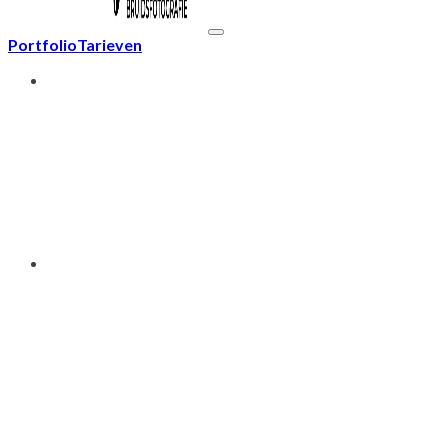
Portfolio
Tarieven
Informatie
Trouwlocaties
Cloudservice
Veelgestelde vragen
Blog
Over mij
Meer over Freek
Cursus fotografie
In de media
Mijn bucketlist
Werkgebied