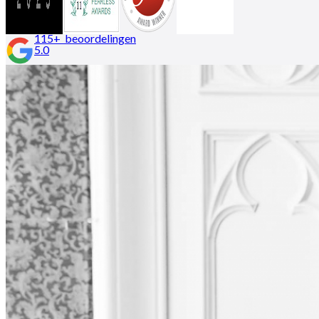
115+ beoordelingen
5.0