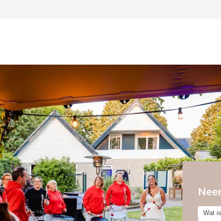
Br
Neem