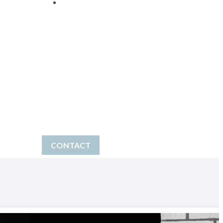
Over mij
Meer over Freek
Cursus fotografie
In de media
Mijn bucketlist
Werkgebied
Inspiratiemagazine
Awards
CONTACT