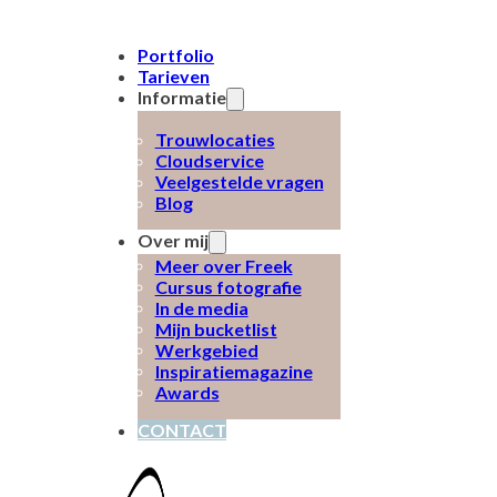
Portfolio
Tarieven
Informatie
Trouwlocaties
Cloudservice
Veelgestelde vragen
Blog
Over mij
Meer over Freek
Cursus fotografie
In de media
Mijn bucketlist
Werkgebied
Inspiratiemagazine
Awards
CONTACT