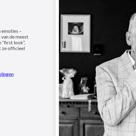
n emoties –
 van de meest
first look”,
 ze officieel
lingen